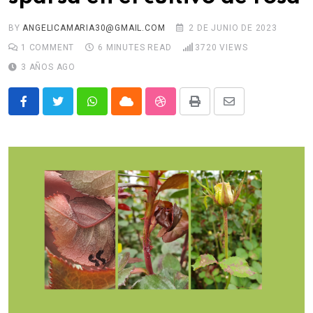
BY
ANGELICAMARIA30@GMAIL.COM
2 DE JUNIO DE 2023
1
COMMENT
6 MINUTES READ
3720
VIEWS
3 AÑOS AGO
Whatsapp
Cloud
StumbleUpon
Print
Share
via
Email