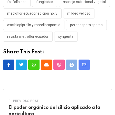
fosfolípidos
fungicidas
manejo nutricional vegetal
metroflor ecuador edición no. 3
mildeo velloso
oxathiapiprolin y mandipropamid
peronospora sparsa
revista metroflor ecuador
syngenta
Share This Post:
Whatsapp
Cloud
StumbleUpon
Print
Share
via
Email
PREVIOUS POST
El poder orgánico del silicio aplicado a la
agricultura