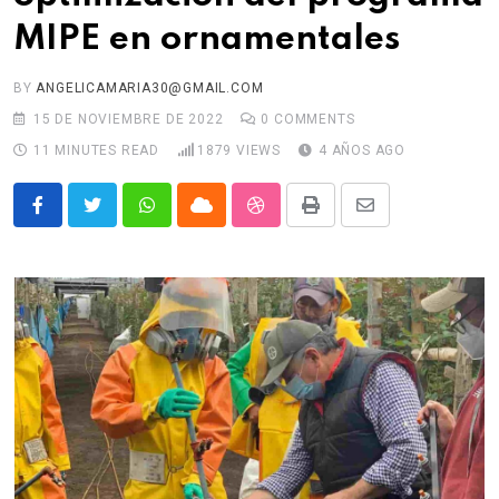
MIPE en ornamentales
BY
ANGELICAMARIA30@GMAIL.COM
15 DE NOVIEMBRE DE 2022
0
COMMENTS
11 MINUTES READ
1879
VIEWS
4 AÑOS AGO
Whatsapp
Cloud
StumbleUpon
Print
Share
via
Email