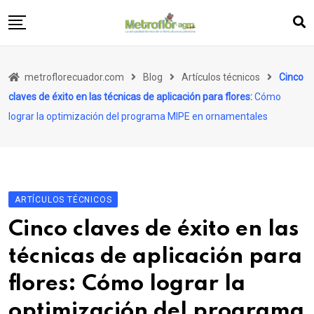
Skip
to
content
Artículos
metroflorecuador.com
Blog
Artículos técnicos
Cinco
Entrevistas
claves de éxito en las técnicas de aplicación para flores:
Cómo
Metronotas
lograr la optimización del programa MIPE en ornamentales
Publireportajes
Editorial
ARTÍCULOS TÉCNICOS
Cinco claves de éxito en las
técnicas de aplicación para
flores:
Cómo lograr la
optimización del programa