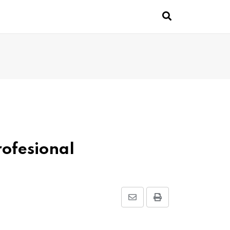
rofesional
Share
Print
via