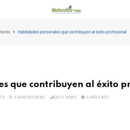
nterés
Habilidades personales que contribuyen al éxito profesional
s que contribuyen al éxito p
TS
4 MINUTES READ
2610
VIEWS
4 AÑOS AGO