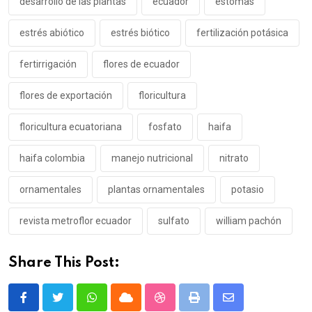
desarrollo de las plantas
ecuador
estomas
estrés abiótico
estrés biótico
fertilización potásica
fertirrigación
flores de ecuador
flores de exportación
floricultura
floricultura ecuatoriana
fosfato
haifa
haifa colombia
manejo nutricional
nitrato
ornamentales
plantas ornamentales
potasio
revista metroflor ecuador
sulfato
william pachón
Share This Post:
Whatsapp
Cloud
StumbleUpon
Print
Share