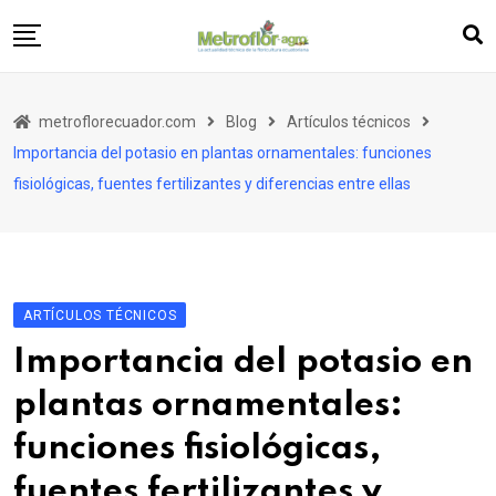
Skip
to
content
Artículos
metroflorecuador.com
Blog
Artículos técnicos
Entrevistas
Importancia del potasio en plantas ornamentales: funciones
Metronotas
fisiológicas, fuentes fertilizantes y diferencias entre ellas
Publireportajes
Editorial
ARTÍCULOS TÉCNICOS
Importancia del potasio en
plantas ornamentales:
funciones fisiológicas,
fuentes fertilizantes y