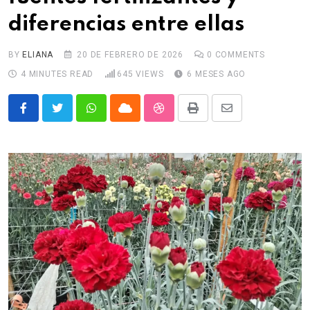
diferencias entre ellas
BY
ELIANA
20 DE FEBRERO DE 2026
0
COMMENTS
4 MINUTES READ
645
VIEWS
6 MESES AGO
Whatsapp
Cloud
StumbleUpon
Print
Share
via
Email