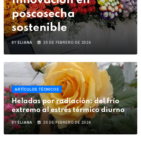
Innovación en
poscosecha
sostenible
BY
ELIANA
20 DE FEBRERO DE 2026
ARTÍCULOS TÉCNICOS
Heladas por radiación: del frío
extremo al estrés térmico diurno
BY
ELIANA
20 DE FEBRERO DE 2026