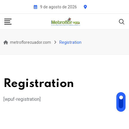
Skip
9 de agosto de 2026
to
content
metroflorecuador.com
Registration
Registration
[wpuf-registration]