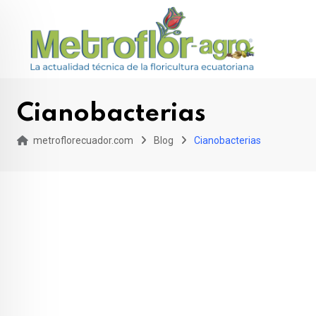
Skip
to
content
Cianobacterias
metroflorecuador.com
Blog
Cianobacterias