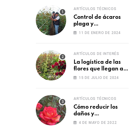
ARTÍCULOS TÉCNICOS
Control de ácaros
plaga y
fortalecimiento de
11 DE ENERO DE 2024
las plantas
ARTÍCULOS DE INTERÉS
La logística de las
flores que llegan a
los Estados Unidos
15 DE JULIO DE 2024
para las fiestas
ARTÍCULOS TÉCNICOS
Cómo reducir los
daños y
afectaciones
4 DE MAYO DE 2022
causados por una
fitotoxicidad