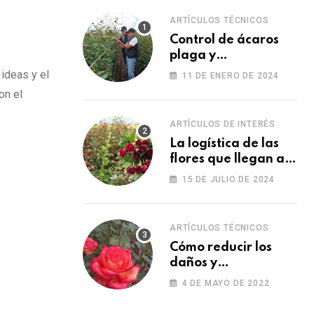
ARTÍCULOS TÉCNICOS
Control de ácaros
plaga y
fortalecimiento de
 ideas y el
11 DE ENERO DE 2024
las plantas
on el
ARTÍCULOS DE INTERÉS
La logística de las
flores que llegan a
los Estados Unidos
15 DE JULIO DE 2024
para las fiestas
ARTÍCULOS TÉCNICOS
Cómo reducir los
daños y
afectaciones
4 DE MAYO DE 2022
causados por una
fitotoxicidad