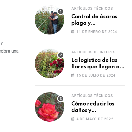
ARTÍCULOS TÉCNICOS
Control de ácaros
plaga y
fortalecimiento de
11 DE ENERO DE 2024
las plantas
 y
sobre una
ARTÍCULOS DE INTERÉS
La logística de las
flores que llegan a
los Estados Unidos
15 DE JULIO DE 2024
para las fiestas
ARTÍCULOS TÉCNICOS
Cómo reducir los
daños y
afectaciones
4 DE MAYO DE 2022
causados por una
fitotoxicidad