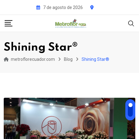
Skip
7 de agosto de 2026
to
content
Shining Star®
metroflorecuador.com
Blog
Shining Star®