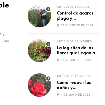
ble
ARTÍCULOS TÉCNICOS
Control de ácaros
plaga y
fortalecimiento de
11 DE ENERO DE 2024
las plantas
s y
itosa,
ARTÍCULOS DE INTERÉS
La logística de las
flores que llegan a
los Estados Unidos
15 DE JULIO DE 2024
para las fiestas
ARTÍCULOS TÉCNICOS
Cómo reducir los
daños y
afectaciones
4 DE MAYO DE 2022
causados por una
fitotoxicidad