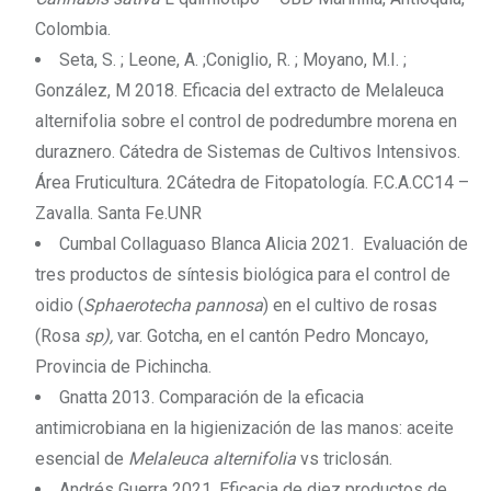
Colombia.
Seta, S. ; Leone, A. ;Coniglio, R. ; Moyano, M.I. ;
González, M 2018. Eficacia del extracto de Melaleuca
alternifolia sobre el control de podredumbre morena en
duraznero. Cátedra de Sistemas de Cultivos Intensivos.
Área Fruticultura. 2Cátedra de Fitopatología. F.C.A.CC14 –
Zavalla. Santa Fe.UNR
Cumbal Collaguaso Blanca Alicia 2021. Evaluación de
tres productos de síntesis biológica para el control de
oidio (
Sphaerotecha pannosa
) en el cultivo de rosas
(Rosa
sp),
var. Gotcha, en el cantón Pedro Moncayo,
Provincia de Pichincha.
Gnatta 2013. Comparación de la eficacia
antimicrobiana en la higienización de las manos: aceite
esencial de
Melaleuca alternifolia
vs triclosán.
Andrés Guerra 2021. Eficacia de diez productos de