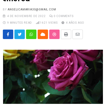
BY
ANGELICAMARIA30@GMAIL.COM
4 DE NOVIEMBRE DE 2022
0
COMMENTS
9 MINUTES READ
1621
VIEWS
4 AÑOS AGO
Whatsapp
Cloud
StumbleUpon
Print
Share
via
Email