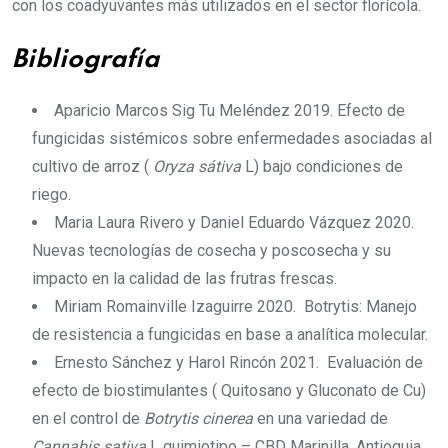
con los coadyuvantes más utilizados en el sector florícola.
Bibliografía
Aparicio Marcos Sig Tu Meléndez 2019. Efecto de
fungicidas sistémicos sobre enfermedades asociadas al
cultivo de arroz (
Oryza sátiva
L) bajo condiciones de
riego.
Maria Laura Rivero y Daniel Eduardo Vázquez 2020.
Nuevas tecnologías de cosecha y poscosecha y su
impacto en la calidad de las frutras frescas.
Miriam Romainville Izaguirre 2020. Botrytis: Manejo
de resistencia a fungicidas en base a analítica molecular.
Ernesto Sánchez y Harol Rincón 2021. Evaluación de
efecto de biostimulantes ( Quitosano y Gluconato de Cu)
en el control de
Botrytis cinerea
en una variedad de
Cannabis sativa
L quimiotipo – CBD Marinilla, Antioquia,