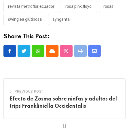
revista metroflor ecuador
rosa pink floyd.
rosas
swinglea glutinosa
syngenta
Share This Post:
Whatsapp
Cloud
StumbleUpon
Print
Share
via
Email
PREVIOUS POST
Efecto de Zosma sobre ninfas y adultos del
trips Frankliniella Occidentalis