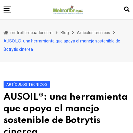
Skip
to
content
Artículos
metroflorecuador.com
Blog
Artículos técnicos
Entrevistas
AUSOIL®: una herramienta que apoya el manejo sostenible de
Metronotas
Botrytis cinerea
Publireportajes
Editorial
ARTÍCULOS TÉCNICOS
AUSOIL®: una herramienta
que apoya el manejo
sostenible de Botrytis
cinerea