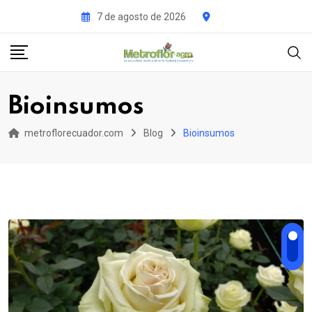
Skip
7 de agosto de 2026
to
content
Bioinsumos
metroflorecuador.com
Blog
Bioinsumos