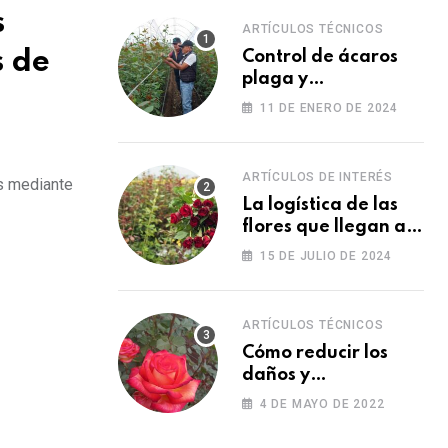
s
ARTÍCULOS TÉCNICOS
s de
Control de ácaros
plaga y
fortalecimiento de
11 DE ENERO DE 2024
las plantas
ARTÍCULOS DE INTERÉS
s mediante
La logística de las
flores que llegan a
los Estados Unidos
15 DE JULIO DE 2024
para las fiestas
ARTÍCULOS TÉCNICOS
Cómo reducir los
daños y
afectaciones
4 DE MAYO DE 2022
causados por una
fitotoxicidad