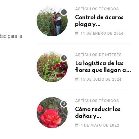
ARTÍCULOS TÉCNICOS
Control de ácaros
plaga y
fortalecimiento de
11 DE ENERO DE 2024
dad para la
las plantas
ARTÍCULOS DE INTERÉS
La logística de las
flores que llegan a
los Estados Unidos
15 DE JULIO DE 2024
para las fiestas
ARTÍCULOS TÉCNICOS
Cómo reducir los
daños y
afectaciones
4 DE MAYO DE 2022
causados por una
fitotoxicidad