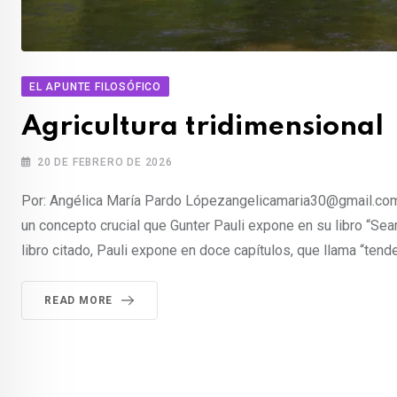
EL APUNTE FILOSÓFICO
Agricultura tridimensional
20 DE FEBRERO DE 2026
Por: Angélica María Pardo Ló
pezangelicamaria30@gmail.co
un concepto crucial que Gunter Pauli expone en su libro “Seamo
libro citado, Pauli expone en doce capítulos, que llama “ten
READ MORE