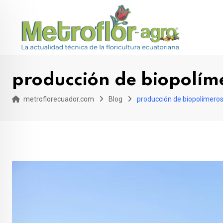
Skip
to
content
producción de biopolím
metroflorecuador.com
Blog
producción de biopolímero