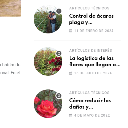
ARTÍCULOS TÉCNICOS
Control de ácaros
plaga y
fortalecimiento de
11 DE ENERO DE 2024
las plantas
ARTÍCULOS DE INTERÉS
La logística de las
o hablar de
flores que llegan a
los Estados Unidos
onal. En el
15 DE JULIO DE 2024
para las fiestas
ARTÍCULOS TÉCNICOS
Cómo reducir los
daños y
afectaciones
4 DE MAYO DE 2022
causados por una
fitotoxicidad