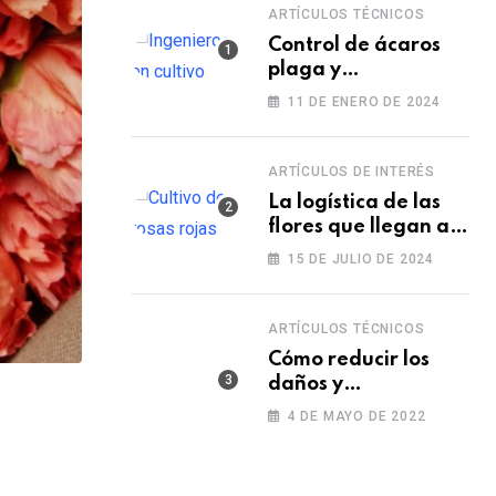
ARTÍCULOS TÉCNICOS
Control de ácaros
plaga y
fortalecimiento de
11 DE ENERO DE 2024
las plantas
ARTÍCULOS DE INTERÉS
La logística de las
flores que llegan a
los Estados Unidos
15 DE JULIO DE 2024
para las fiestas
ARTÍCULOS TÉCNICOS
Cómo reducir los
daños y
afectaciones
4 DE MAYO DE 2022
causados por una
fitotoxicidad