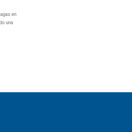
lagas en
ado una