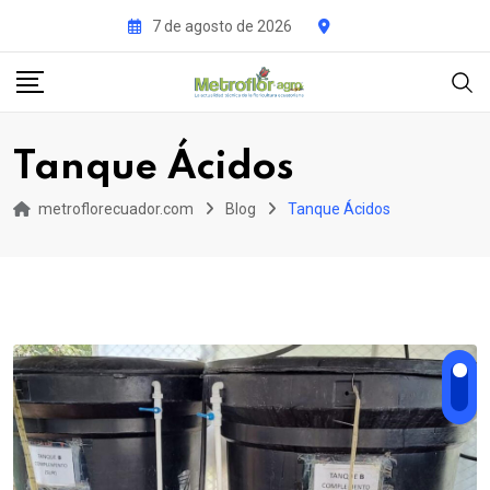
Skip
7 de agosto de 2026
to
content
Tanque Ácidos
metroflorecuador.com
Blog
Tanque Ácidos