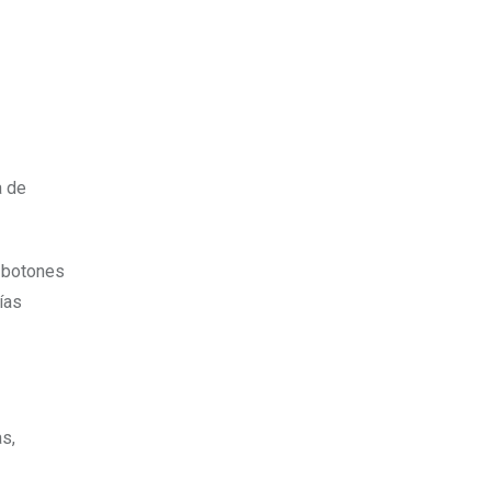
a de
n botones
ías
s,