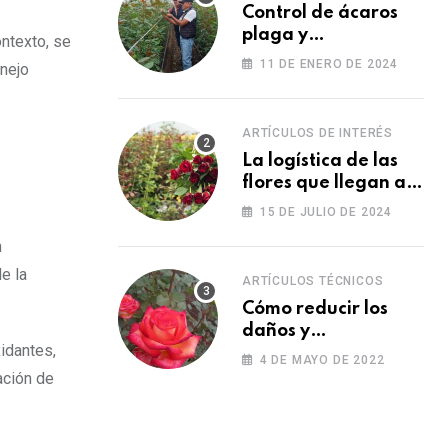
Control de ácaros
plaga y
ntexto, se
fortalecimiento de
11 DE ENERO DE 2024
anejo
las plantas
ARTÍCULOS DE INTERÉS
La logística de las
flores que llegan a
los Estados Unidos
15 DE JULIO DE 2024
para las fiestas
n
e la
ARTÍCULOS TÉCNICOS
Cómo reducir los
daños y
idantes,
afectaciones
4 DE MAYO DE 2022
causados por una
ación de
fitotoxicidad