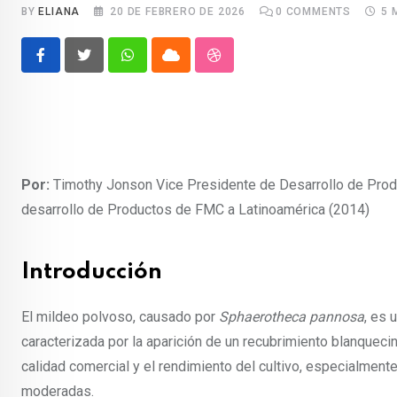
BY
ELIANA
20 DE FEBRERO DE 2026
0
COMMENTS
5 
Whatsapp
Cloud
StumbleUpon
Por:
Timothy Jonson Vice Presidente de Desarrollo de Prod
desarrollo de Productos de FMC a Latinoamérica (2014)
Introducción
El mildeo polvoso, causado por
Sphaerotheca pannosa
, es 
caracterizada por la aparición de un recubrimiento blanquecin
calidad comercial y el rendimiento del cultivo, especialment
moderadas.