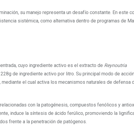
minación, su manejo representa un desafío constante. En este co
resistencia sistémica, como alternativa dentro de programas de M
ntrada, cuyo ingrediente activo es el extracto de
Reynoutria
 228g de ingrediente activo por litro. Su principal modo de acció
, mediante el cual activa los mecanismos naturales de defensa d
s relacionadas con la patogénesis, compuestos fenólicos y antiox
te, induce la síntesis de ácido ferúlico, promoviendo la lignific
idos frente a la penetración de patógenos.