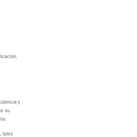
licación,
cidencia y
se su
lis
.
 tales