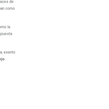
paces de
túan como
omo la
espuesta
ia, exento
ejo