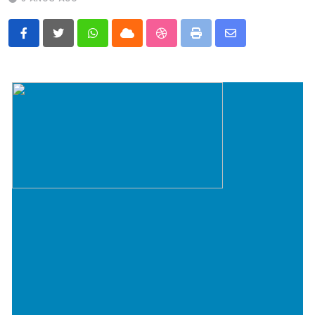
Whatsapp
Cloud
StumbleUpon
Print
Share
via
Email