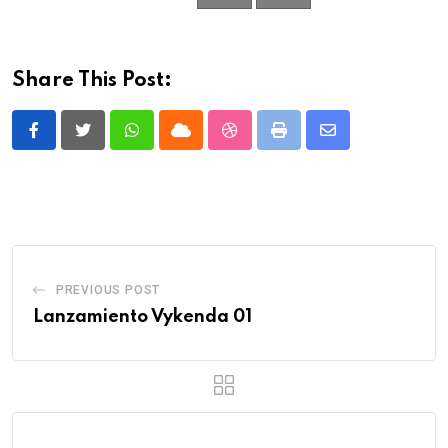
Share This Post:
Whatsapp
Cloud
StumbleUpon
Print
Share
via
Email
PREVIOUS POST
Lanzamiento Vykenda 01