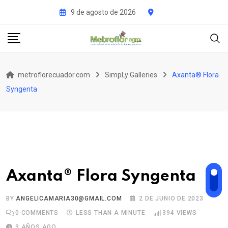
Skip
9 de agosto de 2026
to
content
metroflorecuador.com
SimpLy Galleries
Axanta® Flora
Syngenta
Axanta® Flora Syngenta
BY
ANGELICAMARIA30@GMAIL.COM
2 DE JUNIO DE 2023
0
COMMENTS
LESS THAN A MINUTE
394
VIEWS
3 AÑOS AGO