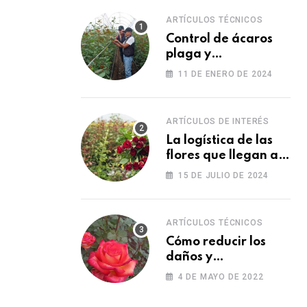
ARTÍCULOS TÉCNICOS
Control de ácaros
plaga y
fortalecimiento de
11 DE ENERO DE 2024
las plantas
ARTÍCULOS DE INTERÉS
La logística de las
flores que llegan a
los Estados Unidos
15 DE JULIO DE 2024
para las fiestas
ARTÍCULOS TÉCNICOS
Cómo reducir los
daños y
afectaciones
4 DE MAYO DE 2022
causados por una
fitotoxicidad