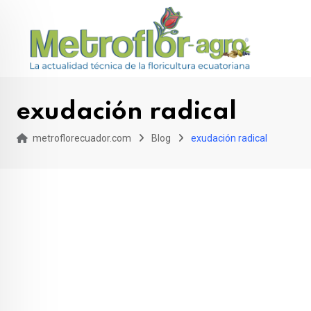
Skip
to
content
exudación radical
metroflorecuador.com
Blog
exudación radical