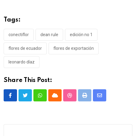
Tags:
conectiflor
dean rule
edición no 1
flores de ecuador
flores de exportación
leonardo díaz
Share This Post:
Whatsapp
Cloud
StumbleUpon
Print
Share
via
Email