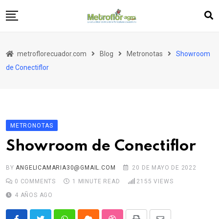
Skip
to
content
Artículos
metroflorecuador.com
Blog
Metronotas
Showroom
Entrevistas
de Conectiflor
Metronotas
Publireportajes
Editorial
METRONOTAS
Showroom de Conectiflor
BY
ANGELICAMARIA30@GMAIL.COM
20 DE MAYO DE 2022
0
COMMENTS
1 MINUTE READ
2155
VIEWS
4 AÑOS AGO