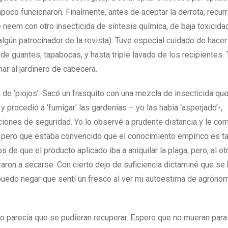
oco funcionaron. Finalmente, antes de aceptar la derrota, recurrí
 neem con otro insecticida de síntesis química, de baja toxicida
algún patrocinador de la revista). Tuve especial cuidado de hacer
e guantes, tapabocas, y hasta triple lavado de los recipientes
ar al jardinero de cabecera.
de ‘piojos’. Sacó un frasquito con una mezcla de insecticida que
procedió a ‘fumigar’ las gardenias – yo las había ‘asperjado’-,
ciones de seguridad. Yo lo observé a prudente distancia y le co
, pero que estaba convencido que el conocimiento empírico es t
 que el producto aplicado iba a aniquilar la plaga, pero, al otr
on a secarse. Con cierto dejo de suficiencia dictaminé que se 
o puedo negar que sentí un fresco al ver mi autoestima de agrón
o parecía que se pudieran recuperar. Espero que no mueran para