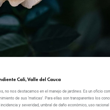
ndiente Cali, Valle del Cauca
, no nos destacamos en el manejo de jardines. Es un oficio co
imiento de sus ‘maticas’. Para ellas son transparentes los con
incidencia y severidad, umbral de daño económico, uso racional