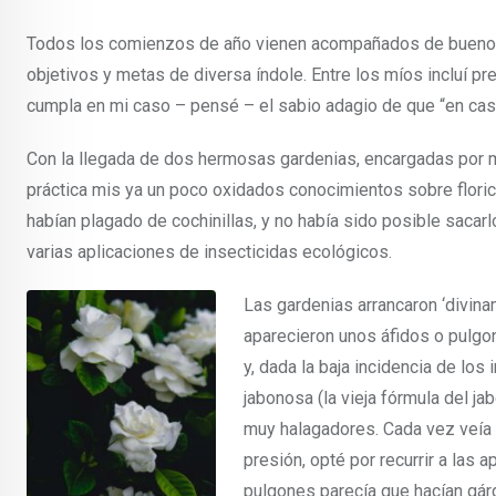
Todos los comienzos de año vienen acompañados de buenos 
objetivos y metas de diversa índole. Entre los míos incluí 
cumpla en mi caso – pensé – el sabio adagio de que “en casa
Con la llegada de dos hermosas gardenias, encargadas por mi
práctica mis ya un poco oxidados conocimientos sobre floric
habían plagado de cochinillas, y no había sido posible sacar
varias aplicaciones de insecticidas ecológicos.
Las gardenias arrancaron ‘divina
aparecieron unos áfidos o pulgo
y, dada la baja incidencia de lo
jabonosa (la vieja fórmula del j
muy halagadores. Cada vez veía 
presión, opté por recurrir a las 
pulgones parecía que hacían gár