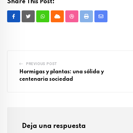
Share This Post:
Whatsapp
Cloud
StumbleUpon
Print
Share
via
Email
PREVIOUS POST
Hormigas y plantas: una sólida y
centenaria sociedad
Deja una respuesta