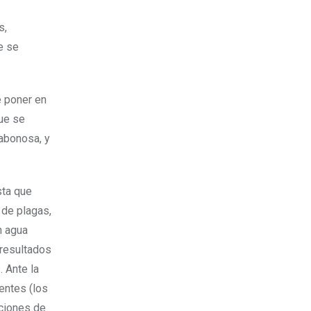
s,
e se
e poner en
que se
jabonosa, y
sta que
 de plagas,
n agua
 resultados
 Ante la
rentes (los
aciones de