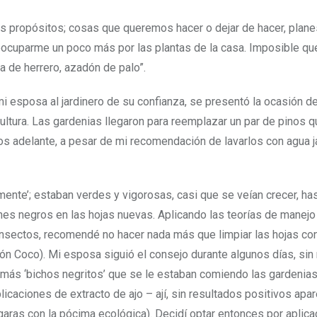
propósitos; cosas que queremos hacer o dejar de hacer, plane
preocuparme un poco más por las plantas de la casa. Imposible qu
 de herrero, azadón de palo”.
 esposa al jardinero de su confianza, se presentó la ocasión d
ultura. Las gardenias llegaron para reemplazar un par de pinos 
los adelante, a pesar de mi recomendación de lavarlos con agua 
mente’; estaban verdes y vigorosas, casi que se veían crecer, ha
nes negros en las hojas nuevas. Aplicando las teorías de manejo
s insectos, recomendé no hacer nada más que limpiar las hojas co
abón Coco). Mi esposa siguió el consejo durante algunos días, sin
más ‘bichos negritos’ que se le estaban comiendo las gardenias.
aplicaciones de extracto de ajo – ají, sin resultados positivos apa
garas con la pócima ecológica). Decidí optar entonces por aplic