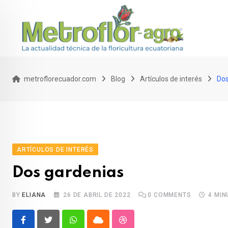
Skip
to
content
metroflorecuador.com
Blog
Artículos de interés
Dos
ARTÍCULOS DE INTERÉS
Dos gardenias
BY
ELIANA
26 DE ABRIL DE 2022
0
COMMENTS
4 MIN
Whatsapp
Cloud
StumbleUpon