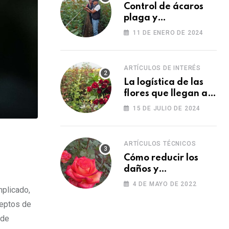
Control de ácaros
plaga y
fortalecimiento de
11 DE ENERO DE 2024
las plantas
ARTÍCULOS DE INTERÉS
La logística de las
flores que llegan a
los Estados Unidos
15 DE JULIO DE 2024
para las fiestas
ARTÍCULOS TÉCNICOS
Cómo reducir los
daños y
afectaciones
4 DE MAYO DE 2022
mplicado,
causados por una
fitotoxicidad
ceptos de
 de