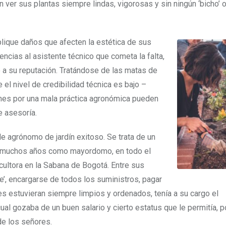
 ver sus plantas siempre lindas, vigorosas y sin ningún ‘bicho’
plique daños que afecten la estética de sus
ncias al asistente técnico que cometa la falta,
o a su reputación. Tratándose de las matas de
e el nivel de credibilidad técnica es bajo –
iones por una mala práctica agronómica pueden
e asesoría.
e agrónomo de jardín exitoso. Se trata de un
 muchos años como mayordomo, en todo el
icultora en la Sabana de Bogotá. Entre sus
e’, encargarse de todos los suministros, pagar
es estuvieran siempre limpios y ordenados, tenía a su cargo el
cual gozaba de un buen salario y cierto estatus que le permitía, p
e los señores.