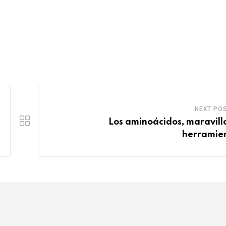
NEXT PO
Los aminoácidos, maravill
herramie