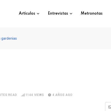
Artículos
Entrevistas
Metronotas
 gardenias
UTES READ
1144
VIEWS
4 AÑOS AGO