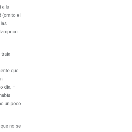
 a la
d (omito el
 las
. Tampoco
 traía
menté que
an
o día, –
había
omo un poco
 que no se