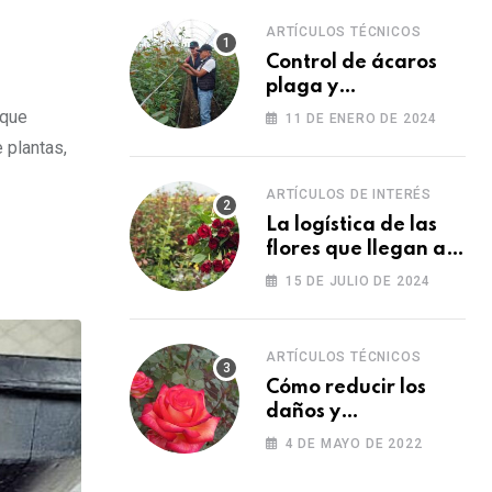
ARTÍCULOS TÉCNICOS
Control de ácaros
plaga y
fortalecimiento de
 que
11 DE ENERO DE 2024
las plantas
 plantas,
ARTÍCULOS DE INTERÉS
La logística de las
flores que llegan a
los Estados Unidos
15 DE JULIO DE 2024
para las fiestas
ARTÍCULOS TÉCNICOS
Cómo reducir los
daños y
afectaciones
4 DE MAYO DE 2022
causados por una
fitotoxicidad