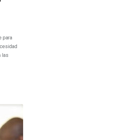
e para
ecesidad
 las