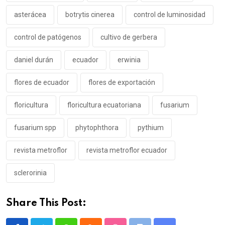
asterácea
botrytis cinerea
control de luminosidad
control de patógenos
cultivo de gerbera
daniel durán
ecuador
erwinia
flores de ecuador
flores de exportación
floricultura
floricultura ecuatoriana
fusarium
fusarium spp
phytophthora
pythium
revista metroflor
revista metroflor ecuador
sclerorinia
Share This Post: