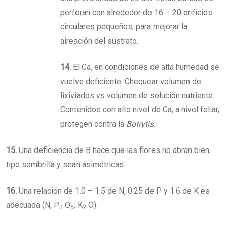
perforan con alrededor de 16 – 20 orificios
circulares pequeños, para mejorar la
aireación del sustrato.
14.
El Ca, en condiciones de alta humedad se
vuelve deficiente. Chequear volumen de
lixiviados vs volumen de solución nutriente.
Contenidos con alto nivel de Ca, a nivel foliar,
protegen contra la
Botrytis
.
15.
Una deficiencia de B hace que las flores no abran bien,
tipo sombrilla y sean asimétricas.
16.
Una relación de 1.0 – 1.5 de N, 0.25 de P y 1.6 de K es
adecuada (N, P
O
, K
O).
2
5
2