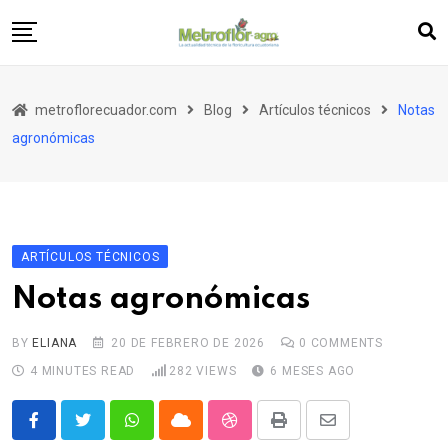
Skip
to
content
Artículos
metroflorecuador.com
Blog
Artículos técnicos
Notas
Entrevistas
agronómicas
Metronotas
Publireportajes
Editorial
ARTÍCULOS TÉCNICOS
Notas agronómicas
BY
ELIANA
20 DE FEBRERO DE 2026
0
COMMENTS
4 MINUTES READ
282
VIEWS
6 MESES AGO
Whatsapp
Cloud
StumbleUpon
Print
Share