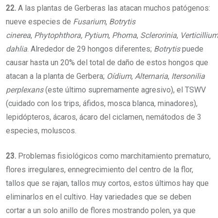
22.
A las plantas de Gerberas las atacan muchos patógenos:
nueve especies de
Fusarium
,
Botrytis
cinerea
,
Phytophthora,
Pytium
,
Phoma
,
Sclerorinia
,
Verticilliu
dahlia
. Alrededor de 29 hongos diferentes;
Botrytis
puede
causar hasta un 20% del total de daño de estos hongos que
atacan a la planta de Gerbera;
Oídium
,
Alternaria
,
Itersonilia
perplexans
(este último supremamente agresivo), el TSWV
(cuidado con los trips, áfidos, mosca blanca, minadores),
lepidópteros, ácaros, ácaro del ciclamen, nemátodos de 3
especies, moluscos.
23.
Problemas fisiológicos como marchitamiento prematuro,
flores irregulares, ennegrecimiento del centro de la flor,
tallos que se rajan, tallos muy cortos, estos últimos hay que
eliminarlos en el cultivo. Hay variedades que se deben
cortar a un solo anillo de flores mostrando polen, ya que